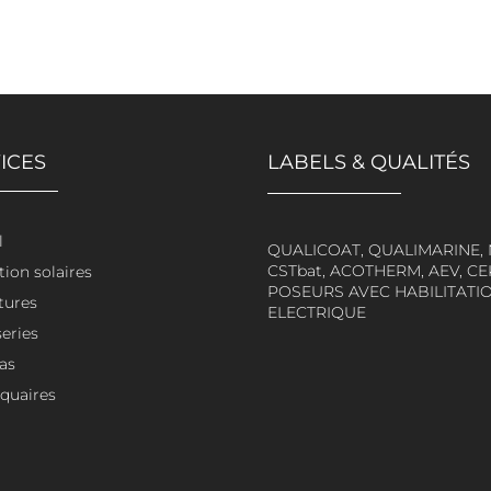
ICES
LABELS & QUALITÉS
l
QUALICOAT, QUALIMARINE, N
CSTbat, ACOTHERM, AEV, CE
tion solaires
POSEURS AVEC HABILITATI
tures
ELECTRIQUE
eries
as
quaires