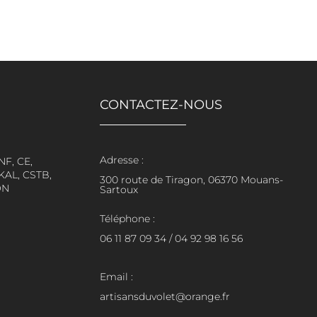
CONTACTEZ-NOUS
Adresse :
F, CE,
KAL, CSTB,
300 route de Tiragon, 06370 Mouans-
ON
Sartoux
Téléphone :
06 11 87 09 34
/
04 92 98 16 56
Email :
artisansduvolet@orange.fr