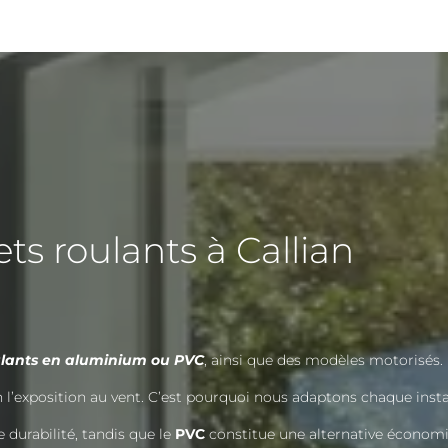
ets roulants à Callian
oulants en aluminium ou PVC
, ainsi que des modèles motorisés.
on l’exposition au vent. C’est pourquoi nous adaptons chaque insta
 durabilité, tandis que le
PVC
constitue une alternative économi