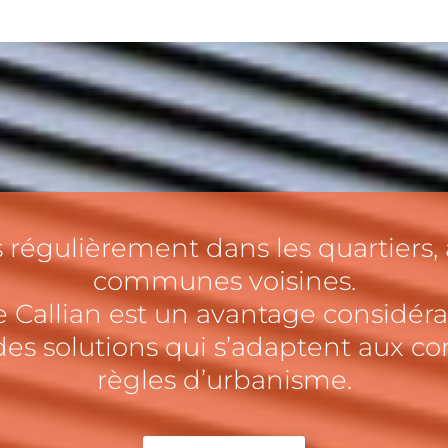
régulièrement dans les quartiers, 
communes voisines.
Callian est un avantage considérab
s solutions qui s’adaptent aux con
règles d’urbanisme.