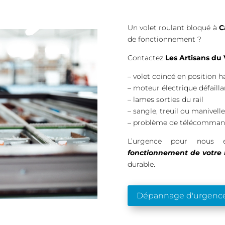
Un volet roulant bloqué à
C
de fonctionnement ?
Contactez
Les Artisans du 
– volet coincé en position 
– moteur électrique défailla
– lames sorties du rail
– sangle, treuil ou manivell
– problème de télécomma
L’urgence pour nou
fonctionnement de votre i
durable.
Dépannage d'urgenc