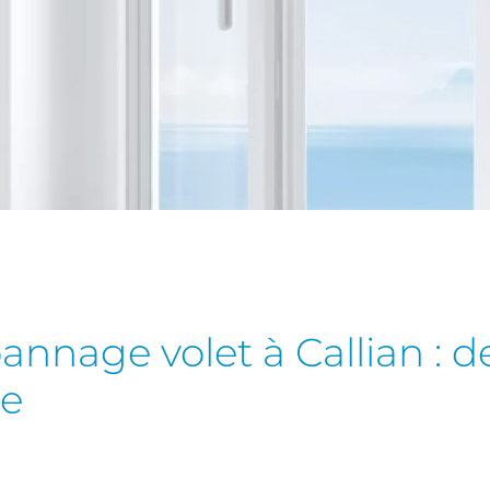
pannage volet à Callian : d
de