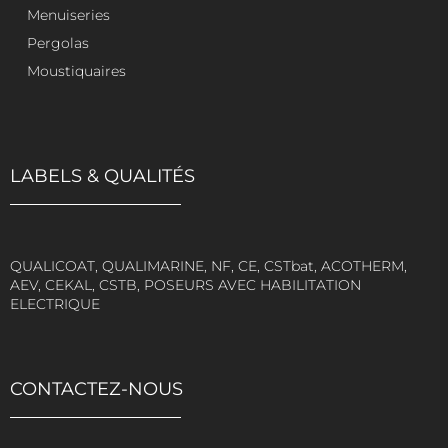
Menuiseries
Pergolas
Moustiquaires
LABELS & QUALITÉS
QUALICOAT, QUALIMARINE, NF, CE, CSTbat, ACOTHERM,
AEV, CEKAL, CSTB, POSEURS AVEC HABILITATION
ELECTRIQUE
CONTACTEZ-NOUS
Mentions Légales
Politique de Confidentialité
Plan du Site
Création site internet | VEONEO |