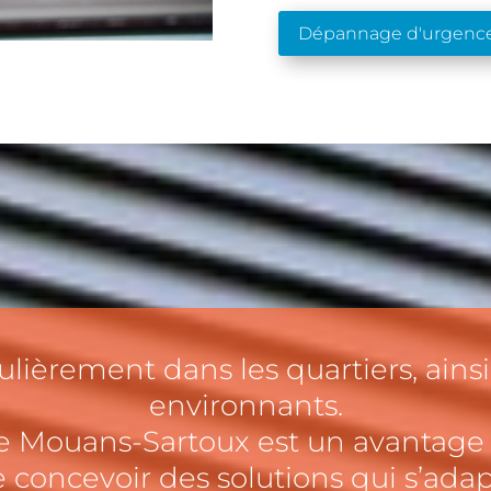
Dépannage d'urgenc
lièrement dans les quartiers, ainsi
environnants.
 Mouans-Sartoux est un avantage c
 concevoir des solutions qui s’adap